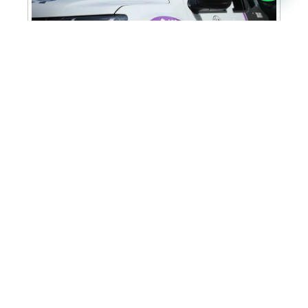
Cabine Lilás: Polícia Militar amplia apoio e
proteção às mulheres vítimas de violência
Homem é preso em flagrante por tráfico
de drogas em Santa Bárbara d’Oeste