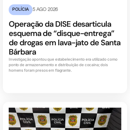
POLÍCIA
5 AGO 2026
Operação da DISE desarticula
esquema de “disque-entrega”
de drogas em lava-jato de Santa
Bárbara
Investigação apontou que estabelecimento era utilizado como
ponto de armazenamento e distribuição de cocaína; dois
homens foram presos em flagrante.