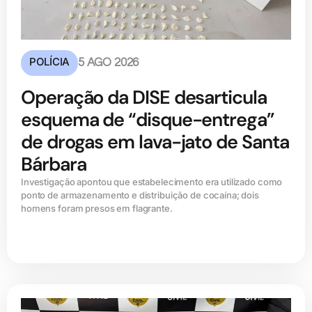
POLÍCIA
5 AGO 2026
Operação da DISE desarticula
esquema de “disque-entrega”
de drogas em lava-jato de Santa
Bárbara
Investigação apontou que estabelecimento era utilizado como
ponto de armazenamento e distribuição de cocaína; dois
homens foram presos em flagrante.