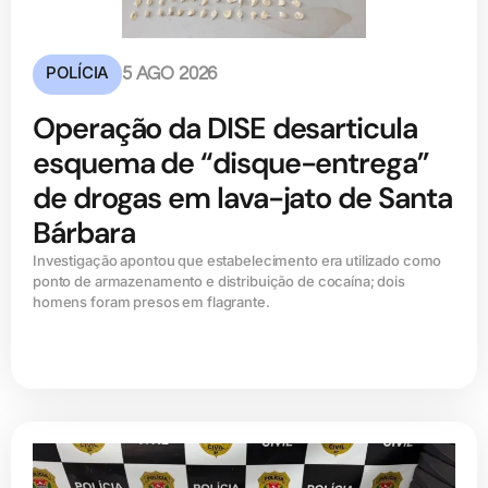
POLÍCIA
5 AGO 2026
Operação da DISE desarticula
esquema de “disque-entrega”
de drogas em lava-jato de Santa
Bárbara
Investigação apontou que estabelecimento era utilizado como
ponto de armazenamento e distribuição de cocaína; dois
homens foram presos em flagrante.