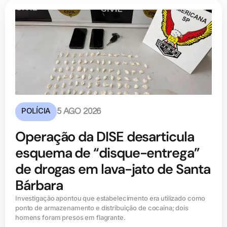
POLÍCIA
5 AGO 2026
Operação da DISE desarticula
esquema de “disque-entrega”
de drogas em lava-jato de Santa
Bárbara
Investigação apontou que estabelecimento era utilizado como
ponto de armazenamento e distribuição de cocaína; dois
homens foram presos em flagrante.