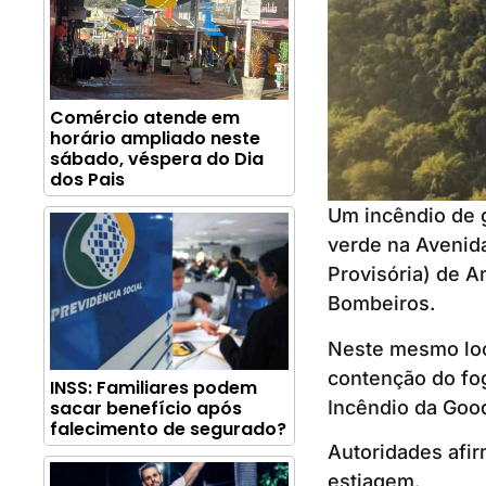
Comércio atende em
horário ampliado neste
sábado, véspera do Dia
dos Pais
Um incêndio de 
verde na Avenid
Provisória) de A
Bombeiros.
Neste mesmo loc
contenção do fog
INSS: Familiares podem
Incêndio da Good
sacar benefício após
falecimento de segurado?
Autoridades afi
estiagem.