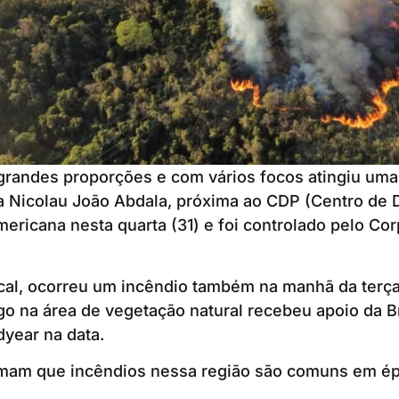
grandes proporções e com vários focos atingiu uma
a Nicolau João Abdala, próxima ao CDP (Centro de
mericana nesta quarta (31) e foi controlado pelo Co
al, ocorreu um incêndio também na manhã da terça
o na área de vegetação natural recebeu apoio da B
year na data.
rmam que incêndios nessa região são comuns em é