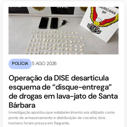
POLÍCIA
5 AGO 2026
Operação da DISE desarticula
esquema de “disque-entrega”
de drogas em lava-jato de Santa
Bárbara
Investigação apontou que estabelecimento era utilizado como
ponto de armazenamento e distribuição de cocaína; dois
homens foram presos em flagrante.