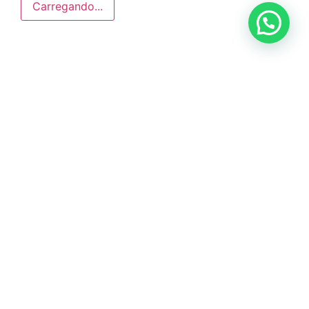
Carregando...
Anunciar ou recomendar matéria
ÚLTIMAS NOTÍCIAS
DIG de Americana recupera caminhão
furtado e prende dois suspeitos em oficina