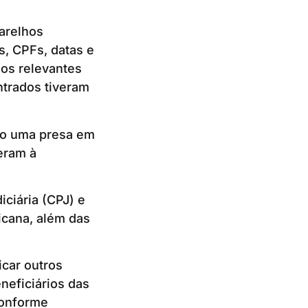
arelhos
s, CPFs, datas e
dos relevantes
ntrados tiveram
do uma presa em
eram à
ciária (CPJ) e
icana, além das
icar outros
neficiários das
Conforme