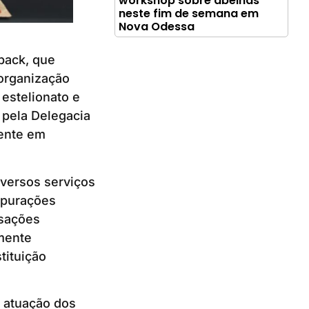
workshop sobre abelhas
neste fim de semana em
Nova Odessa
back, que
 organização
 estelionato e
 pela Delegacia
mente em
iversos serviços
 apurações
nsações
mente
tituição
a atuação dos