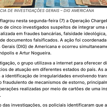
ACIA DE INVESTIGAÇÕES GERAIS – DIG AMERICANA
deflagrou nesta segunda-feira (7) a Operação Charge
ão de cinco investigados suspeitos de integrar uma
alizada em fraudes bancárias, falsidade ideológica,
de documentos falsificados. A ação foi coordenada
s Gerais (DIG) de Americana e ocorreu simultanea
ópolis e Artur Nogueira.
igação, o grupo utilizava a internet para oferecer d
dícios de atuação em diferentes estados do país. As
a identificação de irregularidades envolvendo tra
o fraudulento de mecanismos de estorno, principal
perações realizadas por meio de cartões de uma ins
.
 das investigações, os policiais identificaram que 