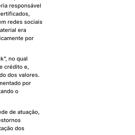
eria responsável
ertificados,
em redes sociais
terial era
sicamente por
”, no qual
 crédito e,
do dos valores.
imentado por
tando o
ede de atuação,
estornos
tação dos