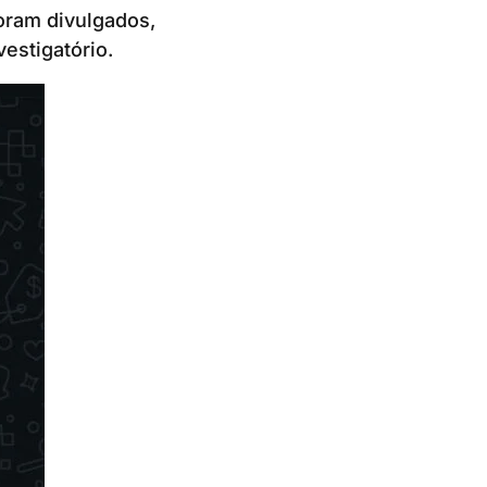
foram divulgados,
estigatório.