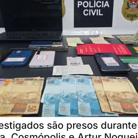
estigados são presos durant
, Cosmópolis e Artur Noguei