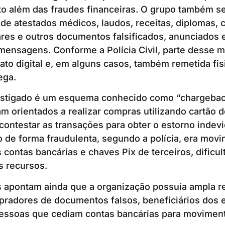
to além das fraudes financeiras. O grupo também s
de atestados médicos, laudos, receitas, diplomas, c
ares e outros documentos falsificados, anunciados 
 mensagens. Conforme a Polícia Civil, parte desse ma
to digital e, em alguns casos, também remetida fi
ega.
estigado é um esquema conhecido como “chargeback
 orientados a realizar compras utilizando cartão de
contestar as transações para obter o estorno indevi
o de forma fraudulenta, segundo a polícia, era mov
 contas bancárias e chaves Pix de terceiros, dificul
s recursos.
s apontam ainda que a organização possuía ampla r
radores de documentos falsos, beneficiários dos 
pessoas que cediam contas bancárias para movimen