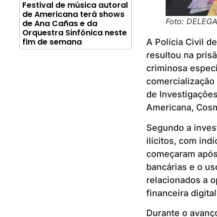
Festival de música autoral
de Americana terá shows
Foto: DELEG
de Ana Cañas e da
Orquestra Sinfônica neste
fim de semana
A Polícia Civil 
resultou na pris
criminosa especi
comercialização 
de Investigaçõe
Americana, Cosm
Segundo a invest
ilícitos, com in
começaram após 
bancárias e o us
relacionados a o
financeira digital
Durante o avanço