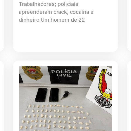
Trabalhadores; policiais
apreenderam crack, cocaína e
dinheiro Um homem de 22