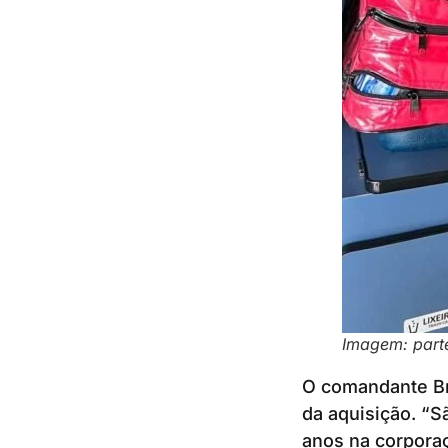
Imagem: parte
O comandante Br
da aquisição. “S
anos na corporaç