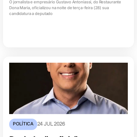
O jornalista e empresário Gustavo Antoniassi, do Restaurante
Dona Maria, oficializou na noite de terça-feira (28) sua
candidatura a deputado
POLÍTICA
24 JUL 2026