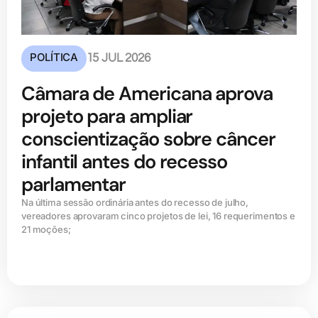
POLÍTICA
15 JUL 2026
Câmara de Americana aprova
projeto para ampliar
conscientização sobre câncer
infantil antes do recesso
parlamentar
Na última sessão ordinária antes do recesso de julho,
vereadores aprovaram cinco projetos de lei, 16 requerimentos e
21 moções;