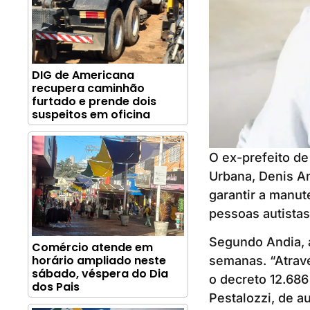
DIG de Americana
recupera caminhão
furtado e prende dois
suspeitos em oficina
O ex-prefeito de
Urbana, Denis An
garantir a manut
pessoas autistas
Segundo Andia, a
Comércio atende em
horário ampliado neste
semanas. “Atravé
sábado, véspera do Dia
o decreto 12.68
dos Pais
Pestalozzi, de a