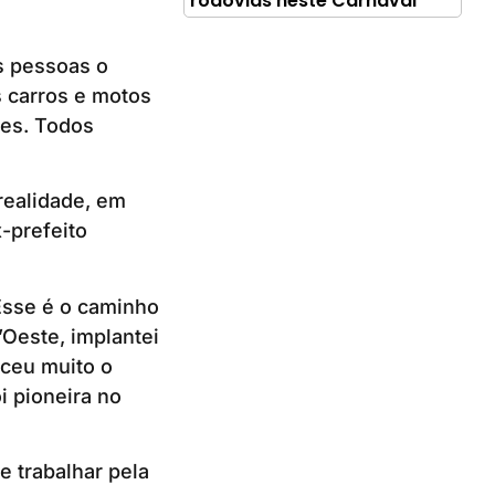
rodovias neste Carnaval
is pessoas o
s carros e motos
tes. Todos
realidade, em
x-prefeito
Esse é o caminho
’Oeste, implantei
eceu muito o
i pioneira no
 trabalhar pela