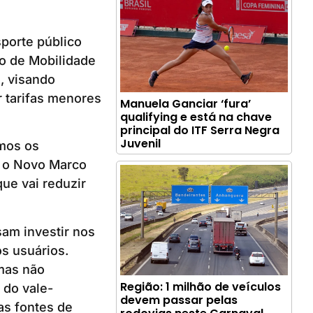
sporte público
co de Mobilidade
, visando
r tarifas menores
Manuela Ganciar ‘fura’
qualifying e está na chave
principal do ITF Serra Negra
Juvenil
mos os
s o Novo Marco
ue vai reduzir
sam investir nos
s usuários.
mas não
Região: 1 milhão de veículos
 do vale-
devem passar pelas
as fontes de