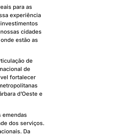
eais para as
essa experiência
e investimentos
s nossas cidades
 onde estão as
rticulação de
nacional de
el fortalecer
metropolitanas
rbara d’Oeste e
as emendas
ade dos serviços.
acionais. Da