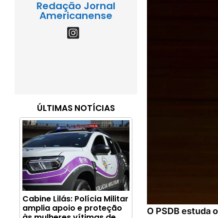
Redação Jornal
Americanense
ÚLTIMAS NOTÍCIAS
Cabine Lilás: Polícia Militar
amplia apoio e proteção
O PSDB estuda o
às mulheres vítimas de