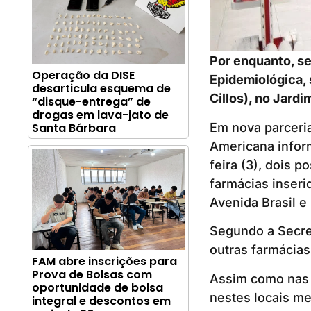
Por enquanto, se
Operação da DISE
Epidemiológica, 
desarticula esquema de
Cillos), no Jard
“disque-entrega” de
drogas em lava-jato de
Em nova parceria
Santa Bárbara
Americana informo
feira (3), dois 
farmácias inseri
Avenida Brasil e
Segundo a Secre
outras farmácias
FAM abre inscrições para
Prova de Bolsas com
Assim como nas 
oportunidade de bolsa
nestes locais m
integral e descontos em