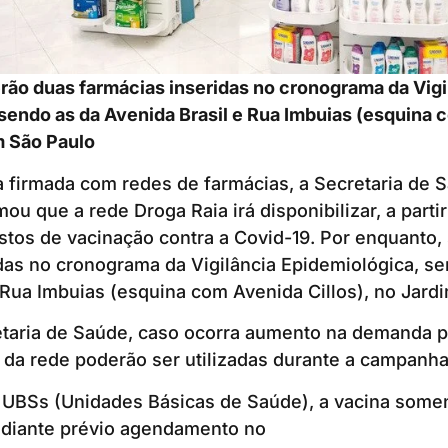
rão duas farmácias inseridas no cronograma da Vigi
sendo as da Avenida Brasil e Rua Imbuias (esquina
im São Paulo
 firmada com redes de farmácias, a Secretaria de 
u que a rede Droga Raia irá disponibilizar, a partir
postos de vacinação contra a Covid-19. Por enquanto,
das no cronograma da Vigilância Epidemiológica, se
 Rua Imbuias (esquina com Avenida Cillos), no Jard
taria de Saúde, caso ocorra aumento na demanda pe
 da rede poderão ser utilizadas durante a campanha
UBSs (Unidades Básicas de Saúde), a vacina somen
ediante prévio agendamento no