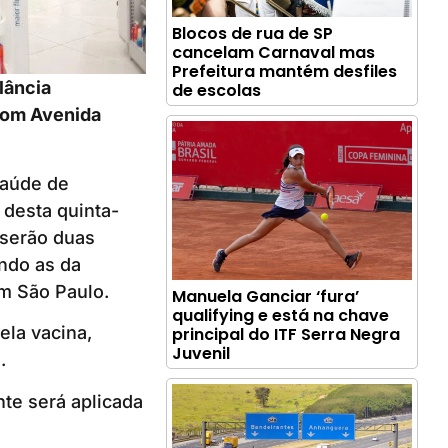
Blocos de rua de SP
cancelam Carnaval mas
Prefeitura mantém desfiles
lância
de escolas
 com Avenida
Saúde de
 desta quinta-
 serão duas
ndo as da
im São Paulo.
Manuela Ganciar ‘fura’
qualifying e está na chave
la vacina,
principal do ITF Serra Negra
Juvenil
.
te será aplicada