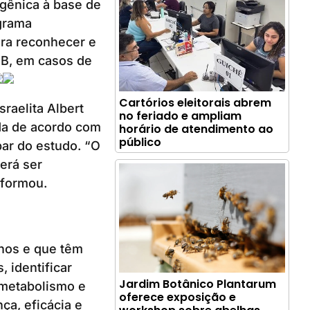
 gênica à base de
ograma
ara reconhecer e
 B, em casos de
Cartórios eleitorais abrem
sraelita Albert
no feriado e ampliam
da de acordo com
horário de atendimento ao
público
ar do estudo. “O
erá ser
nformou.
nos e que têm
, identificar
Jardim Botânico Plantarum
 metabolismo e
oferece exposição e
ça, eficácia e