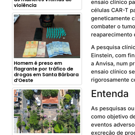
ensaio clínico p
violência
células CAR-T pa
geneticamente cé
combater o tumor
reaparecimento d
A pesquisa clínic
Einstein, com f
Homem é preso em
a Anvisa, num pr
flagrante por tráfico de
ensaio clínico s
drogas em Santa Bárbara
rigorosamente co
d’Oeste
Entenda
As pesquisas ou
como objetivo de
eventos adversos
excreção de prod