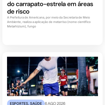
do carrapato-estrela em áreas
de risco
A Prefeitura de Americana, por meio da Secretaria de Meio
Ambiente, realiza a aplicação de metarriso (nome científico
Metarhizium), fungo
ESPORTES
,
SAÚDE
6 AGO 2026