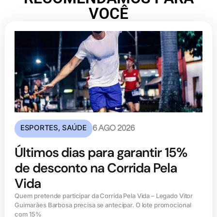
VOCÊ
ESPORTES
,
SAÚDE
6 AGO 2026
Últimos dias para garantir 15%
de desconto na Corrida Pela
Vida
Quem pretende participar da Corrida Pela Vida – Legado Vitor
Guimarães Barbosa precisa se antecipar. O lote promocional
com 15%