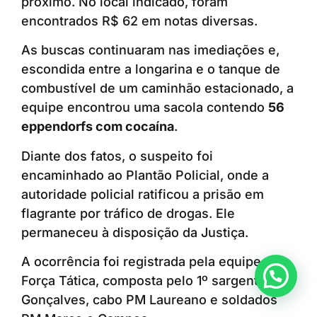
próximo. No local indicado, foram
encontrados R$ 62 em notas diversas.
As buscas continuaram nas imediações e,
escondida entre a longarina e o tanque de
combustível de um caminhão estacionado, a
equipe encontrou uma sacola contendo
56
eppendorfs com cocaína
.
Diante dos fatos, o suspeito foi
encaminhado ao Plantão Policial, onde a
autoridade policial ratificou a prisão em
flagrante por tráfico de drogas. Ele
permaneceu à disposição da Justiça.
A ocorrência foi registrada pela equipe da
Anunciar ou recomendar matéria
Força Tática, composta pelo 1º sargento PM
Gonçalves, cabo PM Laureano e soldados