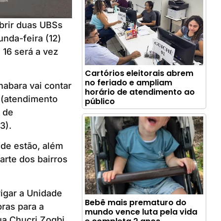
abrir duas UBSs
nda-feira (12)
 16 será a vez
Cartórios eleitorais abrem
no feriado e ampliam
nabara vai contar
horário de atendimento ao
a (atendimento
público
 de
3).
ade estão, além
arte dos bairros
igar a Unidade
Bebê mais prematuro do
ras para a
mundo vence luta pela vida
ua Chucri Zogbi,