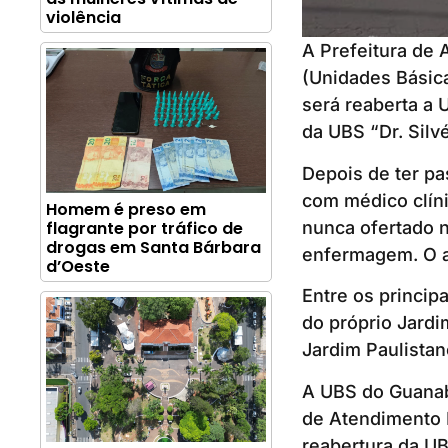
violência
A Prefeitura de 
(Unidades Básic
será reaberta a 
da UBS “Dr. Silv
Depois de ter pa
com médico clíni
Homem é preso em
nunca ofertado n
flagrante por tráfico de
drogas em Santa Bárbara
enfermagem. O at
d’Oeste
Entre os princip
do próprio Jardi
Jardim Paulistan
A UBS do Guanaba
de Atendimento D
reabertura da UBS