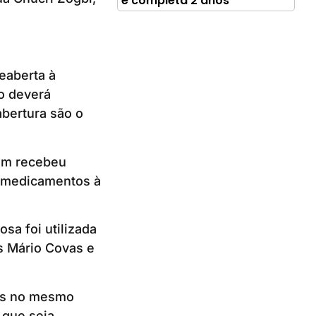
e completa 2 anos
eaberta à
co deverá
abertura são o
bém recebeu
e medicamentos à
sa foi utilizada
s Mário Covas e
os no mesmo
 que seja