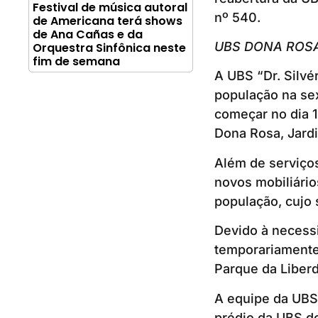
Festival de música autoral
nº 540.
de Americana terá shows
de Ana Cañas e da
UBS DONA ROS
Orquestra Sinfônica neste
fim de semana
A UBS “Dr. Silvé
população na sex
começar no dia 1
Dona Rosa, Jardi
Além de serviço
novos mobiliári
população, cujo 
Devido à necessi
temporariamente
Parque da Liber
A equipe da UBS
prédio da UBS do