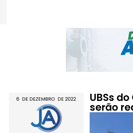
UBSs do
6
DE
DEZEMBRO
DE
2022
serão r