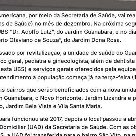
Americana, por meio da Secretaria de Saúde, vai re
as de Saúde) no mês de dezembro. Na próxima segu
UBS “Dr. Adolfo Lutz”, do Jardim Guanabara, e no dia
ério Otaviano de Souza”, do Jardim Dona Rosa.
ssado por revitalização, a unidade de saúde do Gua
co geral, pediatra e ginecologista, além de dentist
esta UBS) e serviços gerais oferecidos pela equipe
endimento à população começa já na terça-feira (1
ais bairros que serão beneficiados com a nova unid
m Guanabara, o Novo Horizonte, Jardim Lizandra e p
o, Jardim Bela Vista e Vila Santa Maria.
ra funcionou até 2017, depois o local passou a abr
omiciliar (UAD) da Secretaria de Saúde. Com as ob
, a UAD foi transferida para o bairro São Vito, na r