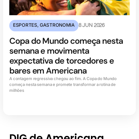
ESPORTES
,
GASTRONOMIA
8 JUN 2026
Copa do Mundo começa nesta
semana e movimenta
expectativa de torcedores e
bares em Americana
A contagem regressiva chegou ao fim. A Copa do Mundo
começa nesta semana e promete transformar a rotina de
milhões
DIG de Americana