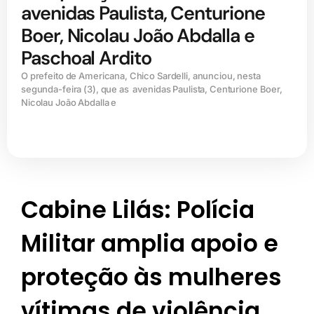
avenidas Paulista, Centurione
Boer, Nicolau João Abdalla e
Paschoal Ardito
O prefeito de Americana, Chico Sardelli, anunciou, nesta
segunda-feira (3), que as avenidas Paulista, Centurione Boer,
Nicolau João Abdalla e
Cabine Lilás: Polícia
Militar amplia apoio e
proteção às mulheres
vítimas de violência