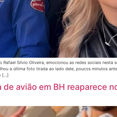
Rafael Silvio Oliveira, emocionou as redes sociais nesta s
hou a última foto tirada ao lado dele, poucos minutos antes
o […]
 de avião em BH reaparece no