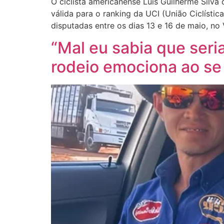
O ciclista americanense Luís Guilherme Silva 
válida para o ranking da UCI (União Ciclísti
disputadas entre os dias 13 e 16 de maio, no
“Mal eu sabia que seri
rodeio emociona ao se