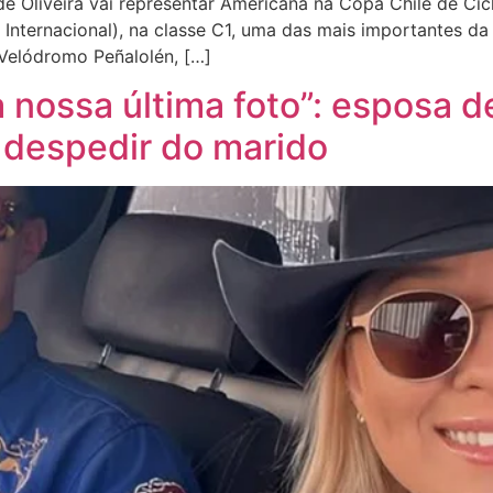
de Oliveira vai representar Americana na Copa Chile de Cic
ca Internacional), na classe C1, uma das mais importantes
 Velódromo Peñalolén, […]
a nossa última foto”: esposa 
 despedir do marido