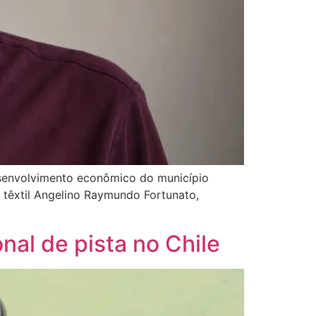
esenvolvimento econômico do município
r têxtil Angelino Raymundo Fortunato,
nal de pista no Chile