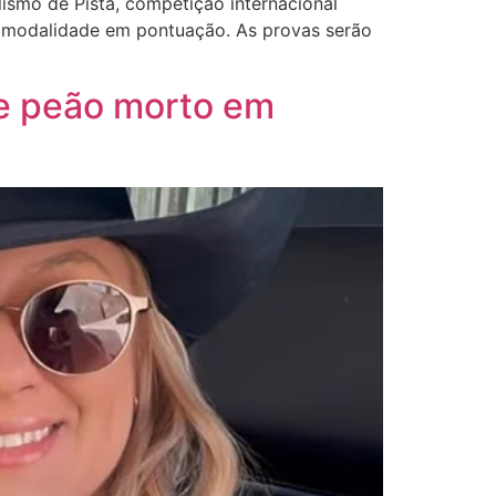
lismo de Pista, competição internacional
 da modalidade em pontuação. As provas serão
de peão morto em