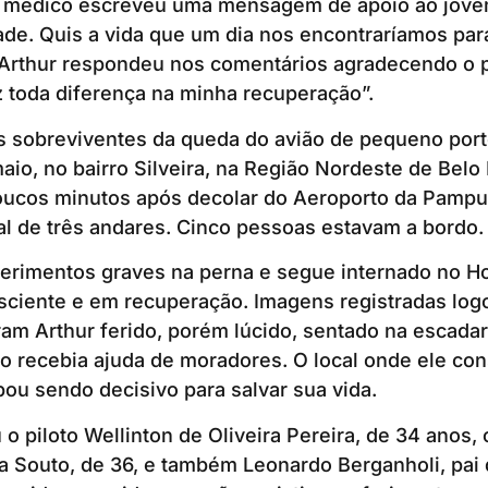
o médico escreveu uma mensagem de apoio ao jovem
ade. Quis a vida que um dia nos encontraríamos par
 Arthur respondeu nos comentários agradecendo o p
 toda diferença na minha recuperação”.
s sobreviventes da queda do avião de pequeno port
maio, no bairro Silveira, na Região Nordeste de Belo
oucos minutos após decolar do Aeroporto da Pampul
al de três andares. Cinco pessoas estavam a bordo.
ferimentos graves na perna e segue internado no H
sciente e em recuperação. Imagens registradas log
am Arthur ferido, porém lúcido, sentado na escadar
o recebia ajuda de moradores. O local onde ele co
u sendo decisivo para salvar sua vida.
 o piloto Wellinton de Oliveira Pereira, de 34 anos,
 Souto, de 36, e também Leonardo Berganholi, pai 