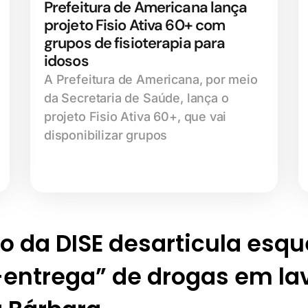
Prefeitura de Americana lança
projeto Fisio Ativa 60+ com
grupos de fisioterapia para
idosos
A Prefeitura de Americana, por meio
da Secretaria de Saúde, lança o
projeto Fisio Ativa 60+, que vai
disponibilizar grupos
o da DISE desarticula esq
entrega” de drogas em la