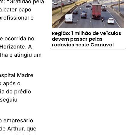
: “Gratidão pela
a bater papo
rofissional e
Região: 1 milhão de veículos
e ocorrida no
devem passar pelas
rodovias neste Carnaval
 Horizonte. A
ha e atingiu um
ospital Madre
o após o
ia do prédio
nseguiu
 o empresário
de Arthur, que