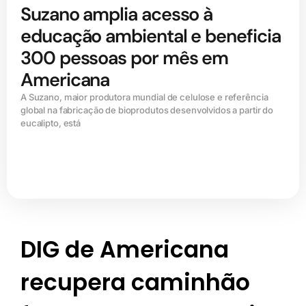
Suzano amplia acesso à
educação ambiental e beneficia
300 pessoas por mês em
Americana
A Suzano, maior produtora mundial de celulose e referência
global na fabricação de bioprodutos desenvolvidos a partir do
eucalipto, está
DIG de Americana
recupera caminhão