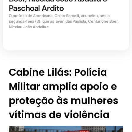
Paschoal Ardito
O prefeito de Americana, Chico Sardelli, anunciou, nesta
segunda-feira (3), que as avenidas Paulista, Centurione Boer,
Nicolau João Abdalla e
Cabine Lilás: Polícia
Militar amplia apoio e
proteção às mulheres
vítimas de violência