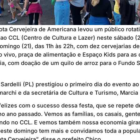
ota Cervejeira de Americana levou um público rotat
 ao CCL (Centro de Cultura e Lazer) neste sábado (
omingo (21), das 11h às 22h, com dez cervejarias d
o vivo, praça de alimentação e Espaço Kids para as 
ria, com doação de um quilo de arroz para o Fundo S
Sardelli (PL) prestigiou o primeiro dia do evento ao
marchi e da secretária de Cultura e Turismo, Marcia
elizes com o sucesso dessa festa, que se repete d
no ano passado. Vemos as famílias, os casais, gent
tindo no CCL. E vemos também nossa economia gira
este domingo tem mais e convidamos toda a popul
ota Cervejeira”, disse o prefeito Chico.