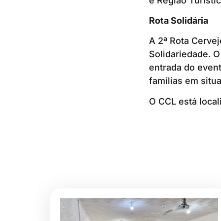
e Região Turísti
Rota Solidária
A 2ª Rota Cervej
Solidariedade. O
entrada do event
famílias em situ
O CCL está locali