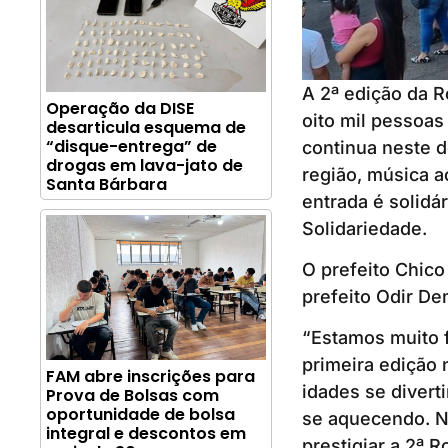
A 2ª edição da R
Operação da DISE
oito mil pessoas
desarticula esquema de
“disque-entrega” de
continua neste d
drogas em lava-jato de
região, música a
Santa Bárbara
entrada é solidá
Solidariedade.
O prefeito Chico 
prefeito Odir De
“Estamos muito f
primeira edição 
FAM abre inscrições para
idades se diver
Prova de Bolsas com
oportunidade de bolsa
se aquecendo. N
integral e descontos em
prestigiar a 2ª R