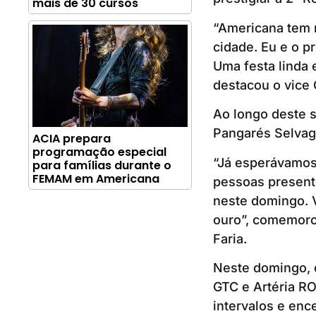
mais de 30 cursos
“Americana tem 
cidade. Eu e o p
Uma festa linda 
destacou o vice 
Ao longo deste 
Pangarés Selvag
ACIA prepara
programação especial
“Já esperávamos 
para famílias durante o
FEMAM em Americana
pessoas present
neste domingo. 
ouro”, comemoro
Faria.
Neste domingo, 
GTC e Artéria R
intervalos e enc