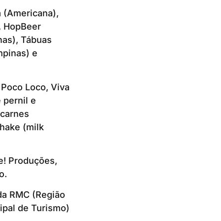
a (Americana),
, HopBeer
nas), Tábuas
mpinas) e
 Poco Loco, Viva
 pernil e
 carnes
hake (milk
e! Produções,
o.
 da RMC (Região
ipal de Turismo)