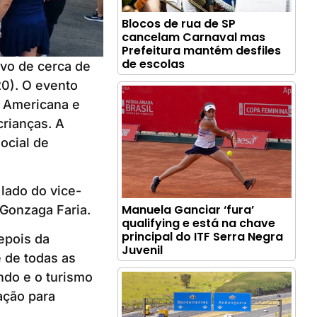
Blocos de rua de SP
cancelam Carnaval mas
Prefeitura mantém desfiles
de escolas
ivo de cerca de
20). O evento
e Americana e
crianças. A
ocial de
 lado do vice-
Manuela Ganciar ‘fura’
 Gonzaga Faria.
qualifying e está na chave
principal do ITF Serra Negra
epois da
Juvenil
e de todas as
ndo e o turismo
ação para