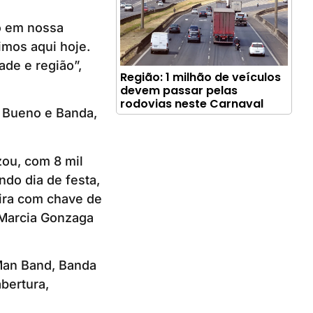
o em nossa
imos aqui hoje.
ade e região”,
Região: 1 milhão de veículos
devem passar pelas
rodovias neste Carnaval
 Bueno e Banda,
zou, com 8 mil
do dia de festa,
ira com chave de
 Marcia Gonzaga
Man Band, Banda
bertura,