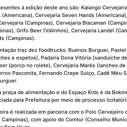
resentes à edição deste ano são: Kalango Cervejari
s (Americana), Cervejaria Seven Hands (Americana)
Cervejaria (Campinas), Cervejaria Blacaman (Campi
inas), Grifo Beer (Valinhos), Cervejaria Landel (Ca
tts (Campinas).
ntação traz dez foodtrucks: Buenos Burguer, Pastel
hes e espetos), Padaria Dona Vitória (sanduíche de
eer (porco no rolete), Cervejaria Marés (lanches de
rros Pasconita, Fernando Crepe Suíço, Cadê Meu S
urguer.
a praça de alimentação e do Espaço Kids é da Bokm
ada pela Prefeitura por meio de processo licitatóri
eira é realizada em parceria com o Polo Cervejeiro
e Campinas), com apoio do Comtur (Conselho Munic