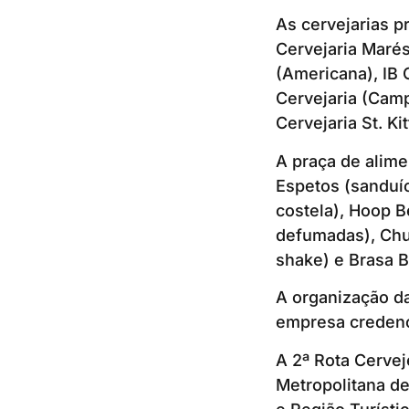
As cervejarias p
Cervejaria Maré
(Americana), IB 
Cervejaria (Camp
Cervejaria St. Ki
A praça de alime
Espetos (sanduíc
costela), Hoop B
defumadas), Chu
shake) e Brasa B
A organização d
empresa credenci
A 2ª Rota Cervej
Metropolitana d