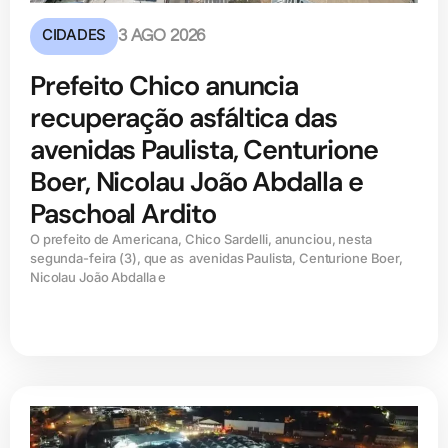
CIDADES
3 AGO 2026
Prefeito Chico anuncia
recuperação asfáltica das
avenidas Paulista, Centurione
Boer, Nicolau João Abdalla e
Paschoal Ardito
O prefeito de Americana, Chico Sardelli, anunciou, nesta
segunda-feira (3), que as avenidas Paulista, Centurione Boer,
Nicolau João Abdalla e