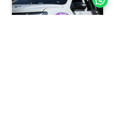
Cabine Lilás: Polícia Militar amplia apoio e
proteção às mulheres vítimas de violência
Homem é preso em flagrante por tráfico
de drogas em Santa Bárbara d’Oeste