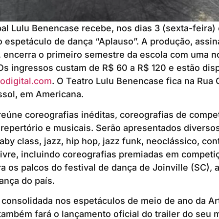
al Lulu Benencase recebe, nos dias 3 (sexta-feira) 
 espetáculo de dança “Aplauso”. A produção, assin
 encerra o primeiro semestre da escola com uma no
. Os ingressos custam de R$ 60 a R$ 120 e estão dis
odigital.com
. O Teatro Lulu Benencase fica na Rua 
ssol, em Americana.
eúne coreografias inéditas, coreografias de compe
epertório e musicais. Serão apresentados diversos
baby class, jazz, hip hop, jazz funk, neoclássico, c
 livre, incluindo coreografias premiadas em compet
a os palcos do festival de dança de Joinville (SC), 
ança do país.
 consolidada nos espetáculos de meio de ano da Ar
também fará o lançamento oficial do trailer do seu 