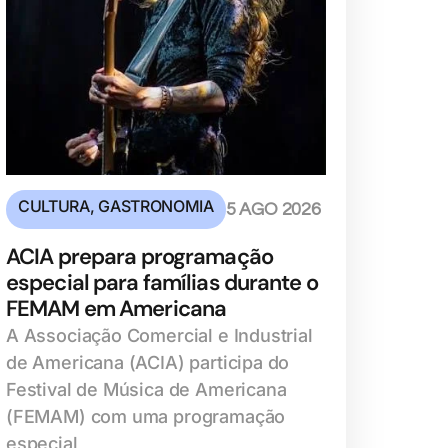
CULTURA
,
GASTRONOMIA
5 AGO 2026
ACIA prepara programação
especial para famílias durante o
FEMAM em Americana
A Associação Comercial e Industrial
de Americana (ACIA) participa do
Festival de Música de Americana
(FEMAM) com uma programação
especial