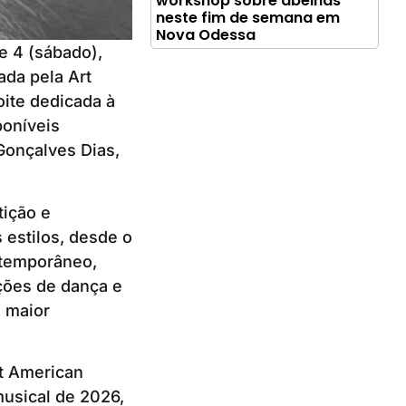
workshop sobre abelhas
neste fim de semana em
Nova Odessa
e 4 (sábado),
ada pela Art
ite dedicada à
poníveis
Gonçalves Dias,
tição e
 estilos, desde o
ontemporâneo,
ições de dança e
a maior
t American
musical de 2026,