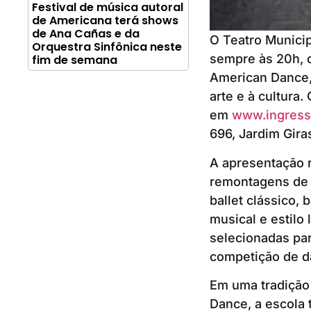
Festival de música autoral
de Americana terá shows
de Ana Cañas e da
O Teatro Municip
Orquestra Sinfônica neste
sempre às 20h, o
fim de semana
American Dance,
arte e à cultura
em
www.ingress
696, Jardim Gira
A apresentação r
remontagens de r
ballet clássico, 
musical e estilo
selecionadas par
competição de d
Em uma tradição
Dance, a escola 