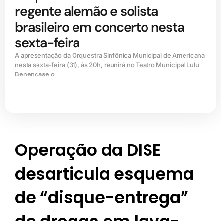
regente alemão e solista
brasileiro em concerto nesta
sexta-feira
A apresentação da Orquestra Sinfônica Municipal de Americana
nesta sexta-feira (31), às 20h, reunirá no Teatro Municipal Lulu
Benencase o
Operação da DISE
desarticula esquema
de “disque-entrega”