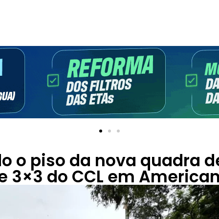
o o piso da nova quadra d
e 3×3 do CCL em America