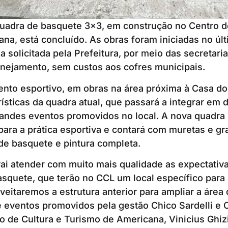
uadra de basquete 3×3, em construção no Centro de
na, está concluído. As obras foram iniciadas no últ
a solicitada pela Prefeitura, por meio das secretari
anejamento, sem custos aos cofres municipais.
to esportivo, em obras na área próxima à Casa do 
ísticas da quadra atual, que passará a integrar em d
andes eventos promovidos no local. A nova quadra 
ara a prática esportiva e contará com muretas e gra
de basquete e pintura completa.
ai atender com muito mais qualidade as expectativ
asquete, que terão no CCL um local específico para 
oveitaremos a estrutura anterior para ampliar a área 
eventos promovidos pela gestão Chico Sardelli e O
io de Cultura e Turismo de Americana, Vinicius Ghizi