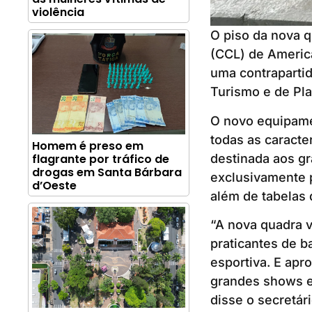
violência
O piso da nova q
(CCL) de America
uma contrapartid
Turismo e de Pl
O novo equipamen
todas as caracter
Homem é preso em
destinada aos gr
flagrante por tráfico de
drogas em Santa Bárbara
exclusivamente p
d’Oeste
além de tabelas 
“A nova quadra v
praticantes de b
esportiva. E apr
grandes shows e 
disse o secretár