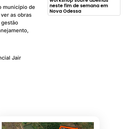
workshop sobre abelhas
neste fim de semana em
o município de
Nova Odessa
 ver as obras
 gestão
anejamento,
ial Jair