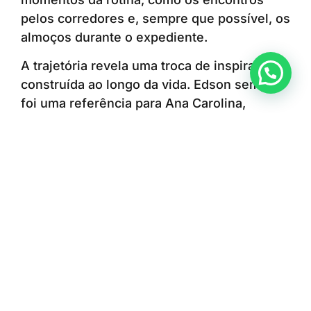
pelos corredores e, sempre que possível, os
almoços durante o expediente.
A trajetória revela uma troca de inspirações
Anunciar ou recomendar matéria
construída ao longo da vida. Edson sempre
foi uma referência para Ana Carolina,
enquanto a escolha e a dedicação da filha à
enfermagem também contribuíram para que
ele encontrasse uma nova oportunidade de
seguir cuidando das pessoas. A convivência
diária no ambiente profissional permite que
a relação entre pai e filha continue se
fortalecendo e que eles sigam aprendendo
um com o outro.
Para Ana Carolina, trabalhar no mesmo
hospital que o pai representa orgulho e a