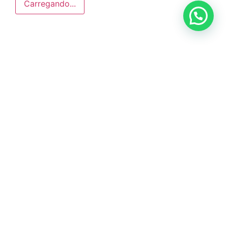
Carregando...
Anunciar ou recomendar matéria
ÚLTIMAS NOTÍCIAS
DIG de Americana recupera caminhão
furtado e prende dois suspeitos em oficina