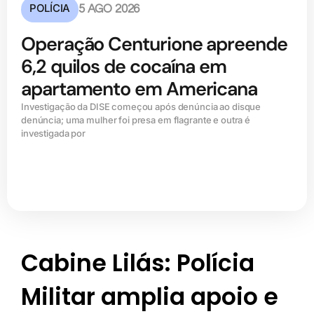
POLÍCIA
5 AGO 2026
Operação Centurione apreende
6,2 quilos de cocaína em
apartamento em Americana
Investigação da DISE começou após denúncia ao disque
denúncia; uma mulher foi presa em flagrante e outra é
investigada por
Cabine Lilás: Polícia
Militar amplia apoio e