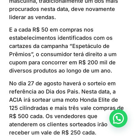
masculina, tradicionalmente um dos mais
procurados nesta data, deve novamente
liderar as vendas.
E a cada R$ 50 em compras nos
estabelecimentos identificados com os
cartazes da campanha “Espetáculo de
Prêmios”, o consumidor terá direito a um
cupom para concorrer em R$ 200 mil de
diversos produtos ao longo de um ano.
No dia 27 de agosto haverá o sorteio em
referência ao Dia dos Pais. Nesta data, a
ACIA irá sortear uma moto Honda Elite de
125 cilindradas e mais três vale compras de
R$ 500 cada. Os vendedores que
Anunciar ou recomendar matéria
atenderem os clientes sorteados irão
receber um vale de R$ 250 cada.