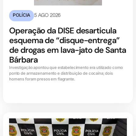
POLÍCIA
5 AGO 2026
Operação da DISE desarticula
esquema de “disque-entrega”
de drogas em lava-jato de Santa
Bárbara
Investigação apontou que estabelecimento era utilizado como
ponto de armazenamento e distribuição de cocaína; dois
homens foram presos em flagrante.