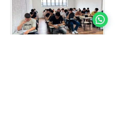
Anunciar ou recomendar matéria
FAM abre inscrições para Prova de Bolsas
com oportunidade de bolsa integral e
descontos em mais de 30 cursos
ACIA prepara programação especial para