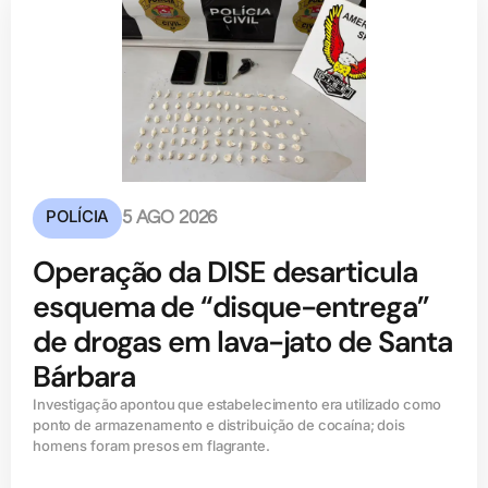
POLÍCIA
5 AGO 2026
Operação da DISE desarticula
esquema de “disque-entrega”
de drogas em lava-jato de Santa
Bárbara
Investigação apontou que estabelecimento era utilizado como
ponto de armazenamento e distribuição de cocaína; dois
homens foram presos em flagrante.