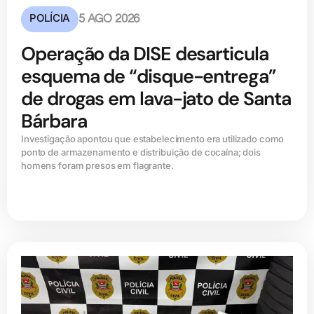
POLÍCIA
5 AGO 2026
Operação da DISE desarticula
esquema de “disque-entrega”
de drogas em lava-jato de Santa
Bárbara
Investigação apontou que estabelecimento era utilizado como
ponto de armazenamento e distribuição de cocaína; dois
homens foram presos em flagrante.