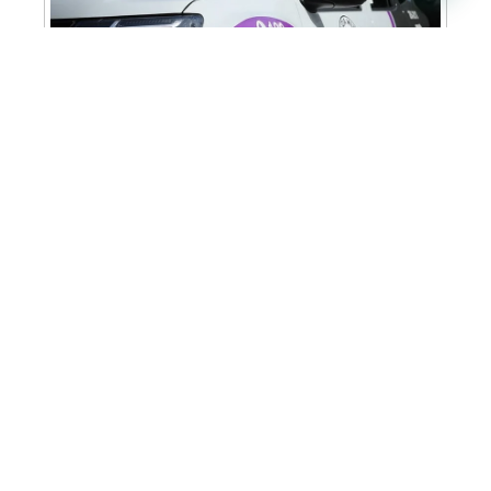
Cabine Lilás: Polícia Militar amplia apoio e
proteção às mulheres vítimas de violência
Homem é preso em flagrante por tráfico
de drogas em Santa Bárbara d’Oeste