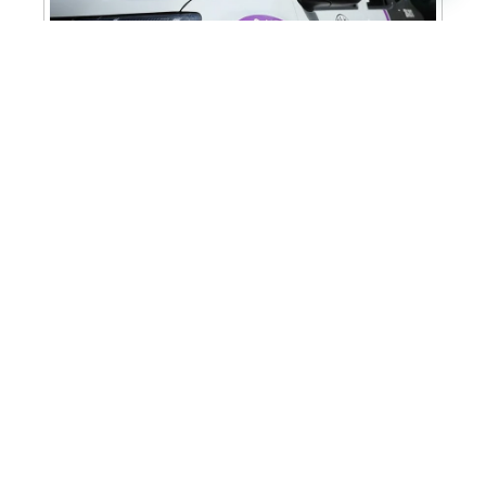
Cabine Lilás: Polícia Militar amplia apoio e
proteção às mulheres vítimas de violência
Homem é preso em flagrante por tráfico
de drogas em Santa Bárbara d’Oeste