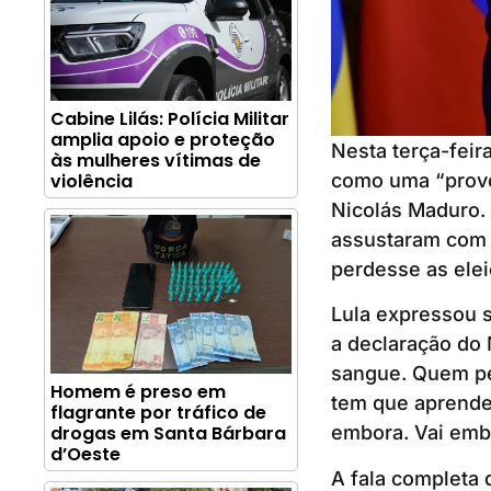
Cabine Lilás: Polícia Militar
amplia apoio e proteção
Nesta terça-feira
às mulheres vítimas de
como uma “provo
violência
Nicolás Maduro.
assustaram com 
perdesse as ele
Lula expressou 
a declaração do 
sangue. Quem pe
Homem é preso em
tem que aprender
flagrante por tráfico de
drogas em Santa Bárbara
embora. Vai embo
d’Oeste
A fala completa 