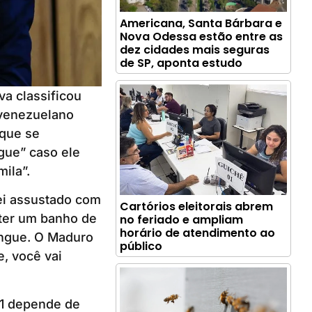
Americana, Santa Bárbara e
Nova Odessa estão entre as
dez cidades mais seguras
de SP, aponta estudo
va classificou
 venezuelano
 que se
gue” caso ele
ila”.
ei assustado com
Cartórios eleitorais abrem
 ter um banho de
no feriado e ampliam
horário de atendimento ao
angue. O Maduro
público
, você vai
21 depende de