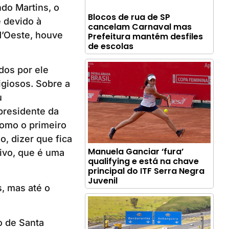
do Martins, o
Blocos de rua de SP
 devido à
cancelam Carnaval mas
d’Oeste, houve
Prefeitura mantém desfiles
de escolas
dos por ele
igiosos. Sobre a
u
presidente da
como o primeiro
, dizer que fica
Manuela Ganciar ‘fura’
tivo, que é uma
qualifying e está na chave
principal do ITF Serra Negra
Juvenil
, mas até o
o de Santa