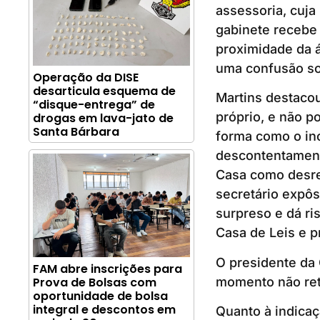
assessoria, cuja
gabinete recebe
proximidade da á
uma confusão sob
Operação da DISE
desarticula esquema de
Martins destaco
“disque-entrega” de
próprio, e não po
drogas em lava-jato de
Santa Bárbara
forma como o in
descontentamento
Casa como desre
secretário expôs
surpreso e dá ri
Casa de Leis e p
O presidente da 
FAM abre inscrições para
momento não ret
Prova de Bolsas com
oportunidade de bolsa
integral e descontos em
Quanto à indicaç