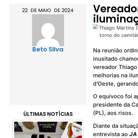
Vereado
22
DE
MAIO
DE
2024
ilumina
Beto Silva
Na reunião ordin
inusitado chamou
vereador Thiago
melhorias na ilu
d’Oeste, gerando
O equívoco foi a
presidente da Ca
(PL), aos risos.
ÚLTIMAS NOTÍCIAS
Diante da situaç
entrevista ao
JA