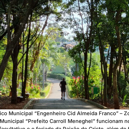
ico Municipal “Engenheiro Cid Almeida Franco” – Z
 Municipal “Prefeito Carroll Meneghel” funcionam 
facultativo e o feriado da Paixão de Cristo, além do