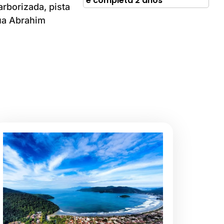
e completa 2 anos
rborizada, pista
Rua Abrahim