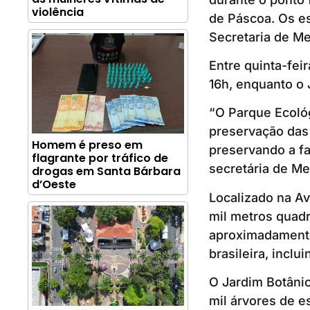
violência
de Páscoa. Os es
Secretaria de M
Entre quinta-fei
16h, enquanto o 
“O Parque Ecológ
preservação das 
Homem é preso em
preservando a fau
flagrante por tráfico de
secretária de Me
drogas em Santa Bárbara
d’Oeste
Localizado na Av
mil metros quadr
aproximadamente
brasileira, incl
O Jardim Botânic
mil árvores de e