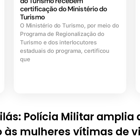
do Turismo recebem
certificação do Ministério do
Turismo
O Ministério do Turismo, por meio do
Programa de Regionalização do
Turismo e dos interlocutores
estaduais do programa, certificou
que
lás: Polícia Militar amplia
 às mulheres vítimas de v