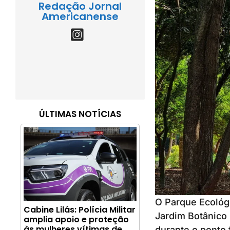
Redação Jornal
Americanense
ÚLTIMAS NOTÍCIAS
O Parque Ecológ
Cabine Lilás: Polícia Militar
Jardim Botânico
amplia apoio e proteção
às mulheres vítimas de
durante o ponto 