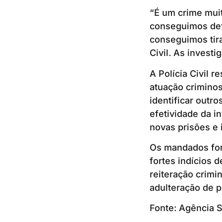
“É um crime mui
conseguimos defl
conseguimos tira
Civil. As invest
A Polícia Civil 
atuação criminosa
identificar outr
efetividade da i
novas prisões e 
Os mandados fora
fortes indícios d
reiteração crimi
adulteração de p
Fonte: Agência 