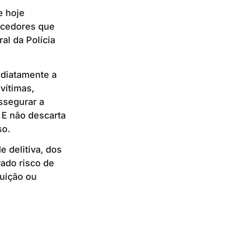
e hoje
ecedores que
al da Polícia
ediatamente a
vítimas,
assegurar a
 E não descarta
so.
 delitiva, dos
vado risco de
ruição ou