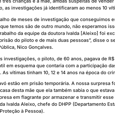
e três crianças e a mãe, ambas suspeitas de vende
, as investigações já identificaram ao menos 10 vít
balho de meses de investigação que conseguimos es
que temos são de outro mundo, não esperamos iss
abalho da equipe da doutora Ivalda [Aleixo] foi ex
prisão do piloto e de mais duas pessoas”, disse o s
ública, Nico Gonçalves.
 investigações, o piloto, de 60 anos, pagava de R$
ntil em esquema que contaria com a participação da
 As vítimas tinham 10, 12 e 14 anos na época do cr
 avó estão em prisão temporária. A nossa surpresa fo
casa desta mãe que ela também sabia o que estava
resa em flagrante por armazenar e transmitir esse 
da Ivalda Aleixo, chefe do DHPP (Departamento Est
Proteção à Pessoa).