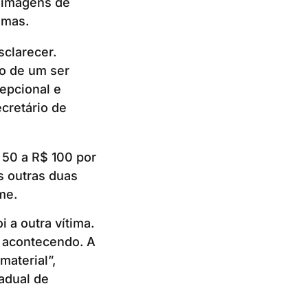
r imagens de
imas.
clarecer.
o de um ser
cepcional e
ecretário de
 50 a R$ 100 por
s outras duas
ime.
i a outra vítima.
 acontecendo. A
material”,
adual de