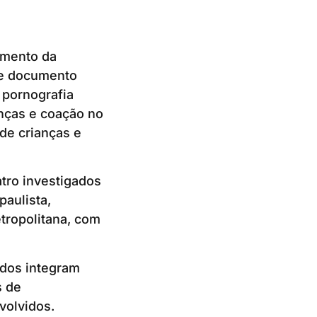
imento da
 de documento
 pornografia
anças e coação no
de crianças e
tro investigados
paulista,
tropolitana, com
ados integram
s de
volvidos.