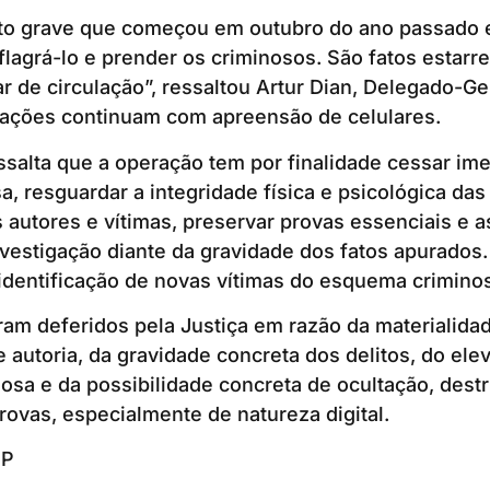
to grave que começou em outubro do ano passado 
agrá-lo e prender os criminosos. São fatos estarr
r de circulação”, ressaltou Artur Dian, Delegado-Ger
igações continuam com apreensão de celulares.
ressalta que a operação tem por finalidade cessar im
, resguardar a integridade física e psicológica das 
os autores e vítimas, preservar provas essenciais e 
nvestigação diante da gravidade dos fatos apurados.
identificação de novas vítimas do esquema crimino
m deferidos pela Justiça em razão da materialidade
e autoria, da gravidade concreta dos delitos, do ele
nosa e da possibilidade concreta de ocultação, dest
rovas, especialmente de natureza digital.
SP