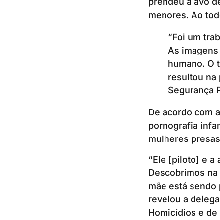
prendeu a avó d
menores. Ao todo
“Foi um tra
As imagens 
humano. O tr
resultou na 
Segurança P
De acordo com as
pornografia infa
mulheres presas.
“Ele [piloto] e a
Descobrimos na 
mãe está sendo p
revelou a delega
Homicídios e de 