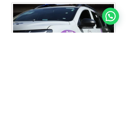
Anunciar ou recomendar matéria
Cabine Lilás: Polícia Militar amplia apoio e
proteção às mulheres vítimas de violência