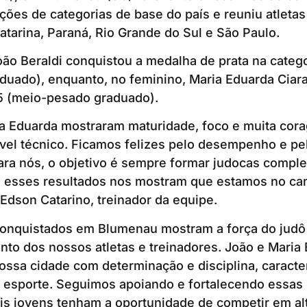
ões de categorias de base do país e reuniu atletas
atarina, Paraná, Rio Grande do Sul e São Paulo.
ão Beraldi conquistou a medalha de prata na catego
uado), enquanto, no feminino, Maria Eduarda Ciara
5 (meio-pesado graduado).
ia Eduarda mostraram maturidade, foco e muita co
ível técnico. Ficamos felizes pelo desempenho e pe
ra nós, o objetivo é sempre formar judocas comple
e esses resultados nos mostram que estamos no cam
 Edson Catarino, treinador da equipe.
conquistados em Blumenau mostram a força do judô
to dos nossos atletas e treinadores. João e Maria
ssa cidade com determinação e disciplina, caracter
 esporte. Seguimos apoiando e fortalecendo essas 
s jovens tenham a oportunidade de competir em alto