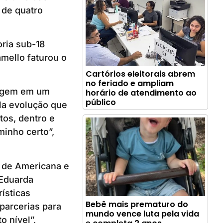
 de quatro
ria sub-18
mello faturou o
Cartórios eleitorais abrem
no feriado e ampliam
ragem em um
horário de atendimento ao
público
la evolução que
tos, dentro e
inho certo”,
 de Americana e
 Eduarda
ísticas
Bebê mais prematuro do
parcerias para
mundo vence luta pela vida
 nível”,