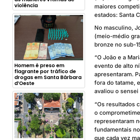
violência
maiores competiç
estados: Santa C
No masculino, Jo
(meio-médio grad
bronze no sub-1
“O João e a Mar
Homem é preso em
evento de alto n
flagrante por tráfico de
apresentaram. Pa
drogas em Santa Bárbara
fora do tatame, 
d’Oeste
avaliou o sensei
“Os resultados 
o comprometimen
representaram no
fundamentais no
que cada vez mai