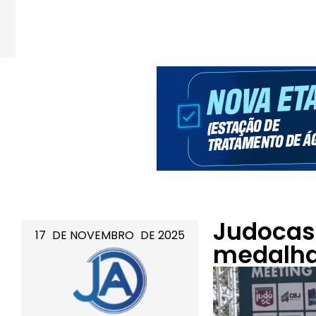
Judocas
17
DE
NOVEMBRO
DE
2025
medalha