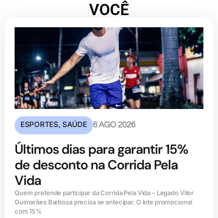
VOCÊ
ESPORTES
,
SAÚDE
6 AGO 2026
Últimos dias para garantir 15%
de desconto na Corrida Pela
Vida
Quem pretende participar da Corrida Pela Vida – Legado Vitor
Guimarães Barbosa precisa se antecipar. O lote promocional
com 15%