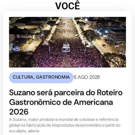
VOCÊ
CULTURA
,
GASTRONOMIA
6 AGO 2026
Suzano será parceira do Roteiro
Gastronômico de Americana
2026
A Suzano, maior produtora mundial de celulose e referência
global na fabricação de bioprodutos desenvolvidos a partir do
eucalipto, aderiu