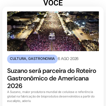
VOCÊ
CULTURA
,
GASTRONOMIA
6 AGO 2026
Suzano será parceira do Roteiro
Gastronômico de Americana
2026
A Suzano, maior produtora mundial de celulose e referência
global na fabricação de bioprodutos desenvolvidos a partir do
eucalipto, aderiu