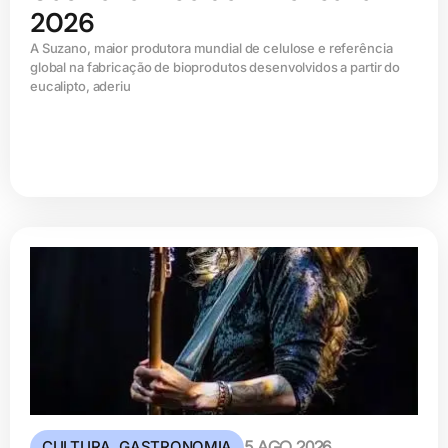
2026
A Suzano, maior produtora mundial de celulose e referência
global na fabricação de bioprodutos desenvolvidos a partir do
eucalipto, aderiu
CULTURA
,
GASTRONOMIA